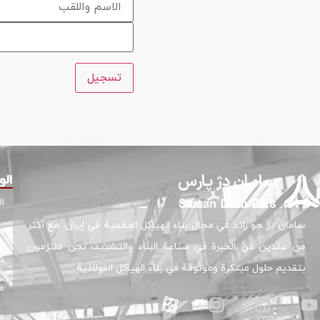
تسجيل
الو
ا
سامان دژ هو رائد في مجال بناء الهياكل العظمية في إيران. مع أكثر
ا
من عقدين من الخبرة في صناعة البناء والتشييد، نحن ملتزمون
ك
بتقديم حلول مبتكرة وموثوقة في بناء الهياكل الفولاذية.
م
م