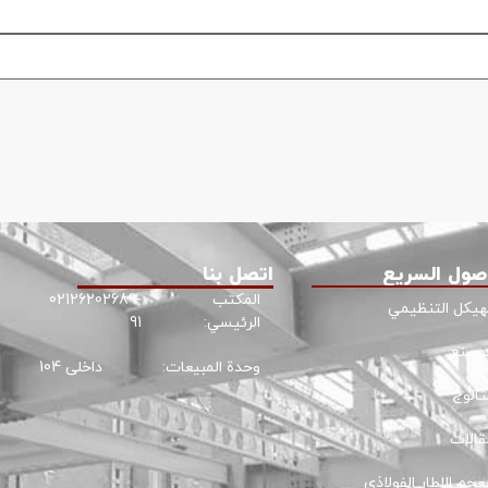
صول السريع
اتصل بنا
المكتب
02126202689-
لهيكل التنظيمي
الرئيسي:
91
لمصنع
وحدة المبيعات:
داخلی 104
تالوج
قالات
عجم الإطار الفولاذي